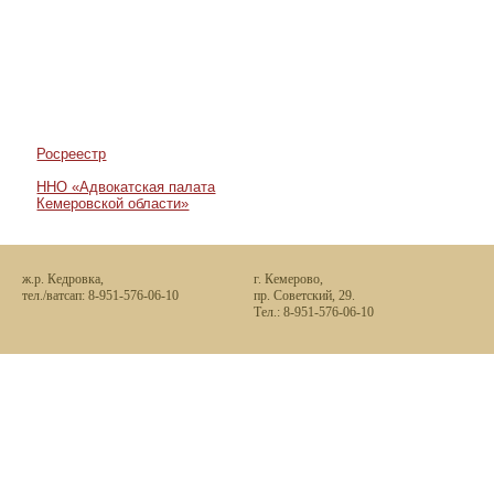
Всего дел: 106
Выигранные: 102
Проигранные: 0
В суде: 4
Росреестр
ННО «Адвокатская палата
Кемеровской области»
ж.р. Кедровка,
г. Кемерово,
тел./ватсап: 8-951-576-06-10
пр. Советский, 29.
Тел.: 8-951-576-06-10