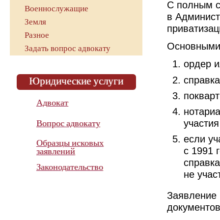
С полным с
Военнослужащие
в Админист
Земля
приватизац
Разное
Основными
Задать вопрос адвокату
ордер и
справка
Юридические услуги
покварт
Адвокат
нотариа
участия
Вопрос адвокату
если уч
Образцы исковых
с 1991 
заявлений
справка
Законодательство
не учас
Заявление 
Показатель эффективности
работы адвоката
документов
в суде с 2015 года