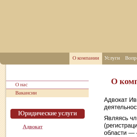
О компании
Услуги
Вопр
О ком
О нас
Вакансии
Адвокат Ив
деятельност
Юридические услуги
Являясь ч
(регистрац
Адвокат
области — 