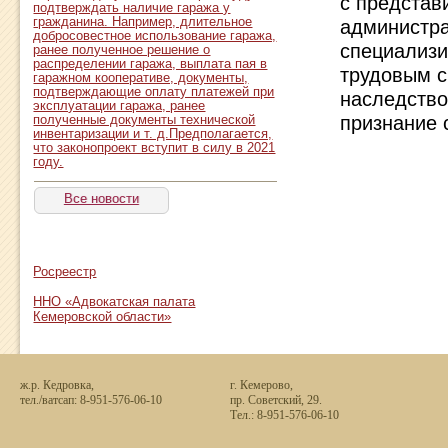
с представ
подтверждать наличие гаража у
гражданина. Например, длительное
администра
добросовестное использование гаража,
специализи
ранее полученное решение о
распределении гаража, выплата пая в
трудовым с
гаражном кооперативе, документы,
подтверждающие оплату платежей при
наследство
эксплуатации гаража, ранее
признание 
полученные документы технической
инвентаризации и т. д.Предполагается,
что законопроект вступит в силу в 2021
году.
Все новости
Росреестр
ННО «Адвокатская палата
Кемеровской области»
ж.р. Кедровка,
г. Кемерово,
тел./ватсап: 8-951-576-06-10
пр. Советский, 29.
Тел.: 8-951-576-06-10