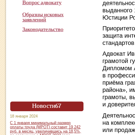
деятельнос
Вопрос адвокату
выданного 
Образцы исковых
Юстиции Ро
заявлений
Приоритето
Законодательство
защита инт
стандартов
Показатель эффективности
Адвокат Ив
работы адвоката
в суде с 2015 года
грамотой г
Дипломом А
Всего дел: 106
Выигранные: 102
в професси
Проигранные: 0
приёма гра
В суде: 4
района», и
грамоты, в
и доверите
Новости67
Деятельнос
18 января 2024
на комплек
С 1 января минимальный размер
оплаты труда (МРОТ) составит 19 242
или продаж
руб. в месяц, увеличившись на 18,5%,