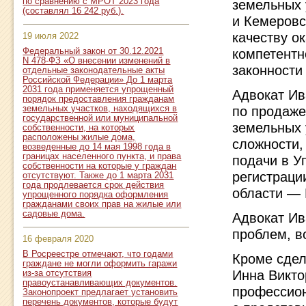
по сравнению с МРОТ 2023 года
земельных 
(составлял 16 242 руб.).
и Кемеровс
качеству о
19 июля 2022
компетентн
Федеральный закон от 30.12.2021
N 478-ФЗ «О внесении изменений в
законности
отдельные законодательные акты
Российской Федерации» До 1 марта
2031 года применяется упрощенный
Адвокат Ив
порядок предоставления гражданам
по продаже
земельных участков, находящихся в
государственной или муниципальной
земельных 
собственности, на которых
расположены жилые дома,
сложности,
возведенные до 14 мая 1998 года в
границах населенного пункта, и права
подачи в У
собственности на которые у граждан
регистраци
отсутствуют. Также до 1 марта 2031
года продлевается срок действия
области — 
упрощенного порядка оформления
гражданами своих прав на жилые или
садовые дома.
Адвокат Ив
проблем, в
16 февраля 2020
В Росреестре отмечают, что годами
Кроме сдел
граждане не могли оформить гаражи
Инна Викто
из-за отсутствия
правоустанавливающих документов.
профессио
Законопроект предлагает установить
перечень документов, которые будут