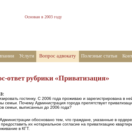
Основан в 2003 году
Член Адвокатской палаты
Кемеровской области
мпании
Услуги
Вопрос адвокату
Полезные статьи
Кон
ос-ответ рубрики «Приватизация»
3:
изировать гостинку. С 2006 года проживаю и зарегистрирована в не
ы семьи. Почему Администрация города препятствует приватизации
нов семьи, выписанных до 2006 года?
Администрации обосновано тем, что граждане, указанные в ордере 
предоставить их нотариальное согласие на приватизацию квартир
оживание в КГТ.