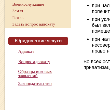
Военнослужащие
при нал
попечит
Земля
Разное
при усл
Задать вопрос адвокату
был вкл
помеще
при нал
Юридические услуги
несове
право 
Адвокат
Во всех ос
Вопрос адвокату
приватизац
Образцы исковых
заявлений
Законодательство
Показатель эффективности
работы адвоката
в суде с 2015 года