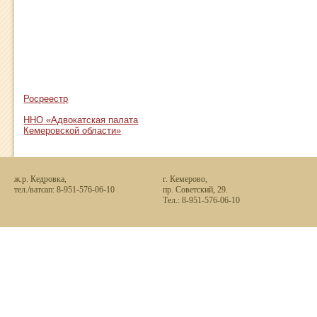
Всего дел: 106
Выигранные: 102
Проигранные: 0
В суде: 4
Росреестр
ННО «Адвокатская палата
Кемеровской области»
ж.р. Кедровка,
г. Кемерово,
тел./ватсап: 8-951-576-06-10
пр. Советский, 29.
Тел.: 8-951-576-06-10