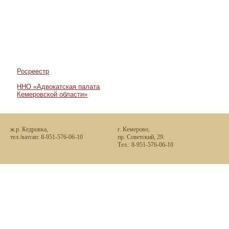
Всего дел: 106
Выигранные: 102
Проигранные: 0
В суде: 4
Росреестр
ННО «Адвокатская палата
Кемеровской области»
ж.р. Кедровка,
г. Кемерово,
тел./ватсап: 8-951-576-06-10
пр. Советский, 29.
Тел.: 8-951-576-06-10