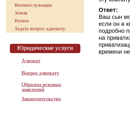
Военнослужащие
Ответ:
Земля
Ваш сын мо
Разное
если он в 
Задать вопрос адвокату
подробно п
на привати
приватизац
Юридические услуги
времени не
Адвокат
Вопрос адвокату
Образцы исковых
заявлений
Законодательство
Показатель эффективности
работы адвоката
в суде с 2015 года