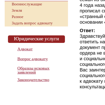
Военнослужащие
4 года наза
прописал с
Земля
«странный 
Разное
основании
Задать вопрос адвокату
Ответ:
Здравствуй
Юридические услуги
ответить н
документ п
Адвокат
ордера не 
и социальн
Вопрос адвокату
социальног
Образцы исковых
Вас заинте
заявлений
социальног
Законодательство
к адвокату
консультац
Показатель эффективности
работы адвоката
в суде с 2015 года