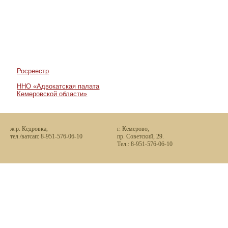
Всего дел: 106
Выигранные: 102
Проигранные: 0
В суде: 4
Росреестр
ННО «Адвокатская палата
Кемеровской области»
ж.р. Кедровка,
г. Кемерово,
тел./ватсап: 8-951-576-06-10
пр. Советский, 29.
Тел.: 8-951-576-06-10