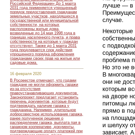
Российской Федерации» До 1 марта
лучше — в 
2031 года применяется упрощенный
Преимущест
порядок предоставления гражданам
земельных участков, находящихся в
случае.
государственной или муниципальной
собственности, на которых
расположены жилые дома,
Некоторые 
возведенные до 14 мая 1998 года в
собственны
границах населенного пункта, и права
собственности на которые у граждан
с подводко
отсутствуют. Также до 1 марта 2031
года продлевается срок действия
содержание
упрощенного порядка оформления
гражданами своих прав на жилые или
проблема п
садовые дома.
Но это не 
В многоква
16 февраля 2020
они не дос
В Росреестре отмечают, что годами
граждане не могли оформить гаражи
которым вс
из-за отсутствия
правоустанавливающих документов.
на дворе но
Законопроект предлагает установить
перечень документов, которые будут
питомцы лю
подтверждать наличие гаража у
прямо в по
гражданина. Например, длительное
добросовестное использование гаража,
на площадк
ранее полученное решение о
распределении гаража, выплата пая в
и шелуху о
гаражном кооперативе, документы,
зависает. А
подтверждающие оплату платежей при