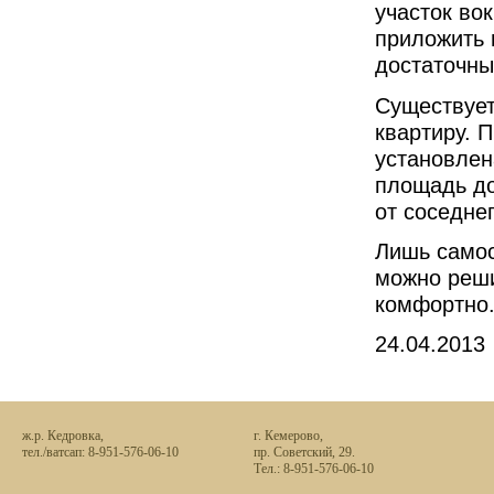
участок во
приложить 
достаточны
Существует
квартиру. 
установлен
площадь до
от соседнег
Лишь самос
можно реши
комфортно
24.04.2013
ж.р. Кедровка,
г. Кемерово,
тел./ватсап: 8-951-576-06-10
пр. Советский, 29.
Тел.: 8-951-576-06-10