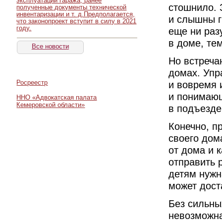
эксплуатации гаража, ранее
стошнило. 
полученные документы технической
инвентаризации и т. д.Предполагается,
и слышны г
что законопроект вступит в силу в 2021
году.
еще ни раз
в доме, те
Все новости
Но встреча
домах. Упр
и вовремя 
Росреестр
и понимающ
ННО «Адвокатская палата
Кемеровской области»
в подъезде
Конечно, п
своего дом
от дома и 
отправить 
детям нужн
может дост
Без сильны
невозможна