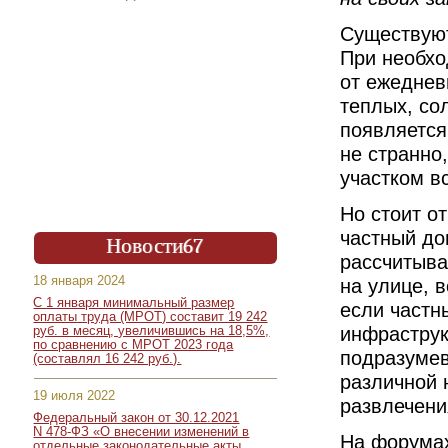
Существуют
Показатель эффективности
При необхо
работы адвоката
от ежеднев
в суде с 2015 года
теплых, со
Всего дел: 106
появляется
Выигранные: 102
не странно
Проигранные: 0
участком в
В суде: 4
Но стоит о
частный до
Новости67
рассчитыва
18 января 2024
на улице, в
С 1 января минимальный размер
если частн
оплаты труда (МРОТ) составит 19 242
инфраструк
руб. в месяц, увеличившись на 18,5%,
по сравнению с МРОТ 2023 года
подразумев
(составлял 16 242 руб.).
различной 
19 июля 2022
развлечени
Федеральный закон от 30.12.2021
N 478-ФЗ «О внесении изменений в
На форумах
отдельные законодательные акты