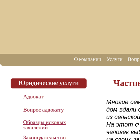
О компании
Услуги
Вопр
Частн
Юридические услуги
Адвокат
Многие се
дом вдали 
Вопрос адвокату
из сельско
Образцы исковых
На этот с
заявлений
человек в
Законодательство
на своих з